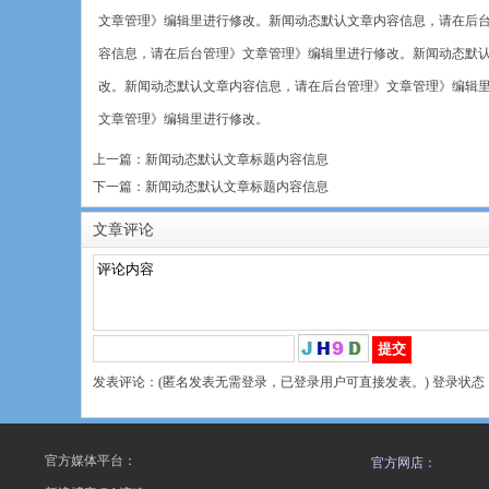
文章管理》编辑里进行修改。新闻动态默认文章内容信息，请在后
容信息，请在后台管理》文章管理》编辑里进行修改。新闻动态默
改。新闻动态默认文章内容信息，请在后台管理》文章管理》编辑
文章管理》编辑里进行修改。
上一篇：
新闻动态默认文章标题内容信息
下一篇：
新闻动态默认文章标题内容信息
文章评论
发表评论：(匿名发表无需登录，已登录用户可直接发表。) 登录状态
官方媒体平台：
官方网店：