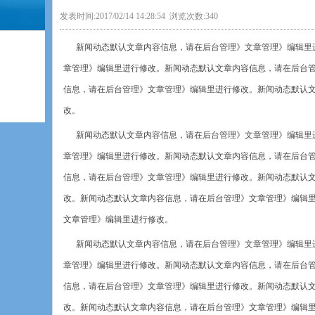
发表时间:2017/02/14 14:28:54 浏览次数:340
新闻动态默认文章内容信息，请在后台管理》文章管理》编辑里进
章管理》编辑里进行修改。新闻动态默认文章内容信息，请在后台
信息，请在后台管理》文章管理》编辑里进行修改。新闻动态默认
改。
新闻动态默认文章内容信息，请在后台管理》文章管理》编辑里进
章管理》编辑里进行修改。新闻动态默认文章内容信息，请在后台
信息，请在后台管理》文章管理》编辑里进行修改。新闻动态默认
改。新闻动态默认文章内容信息，请在后台管理》文章管理》编辑
文章管理》编辑里进行修改。
新闻动态默认文章内容信息，请在后台管理》文章管理》编辑里进
章管理》编辑里进行修改。新闻动态默认文章内容信息，请在后台
信息，请在后台管理》文章管理》编辑里进行修改。新闻动态默认
改。新闻动态默认文章内容信息，请在后台管理》文章管理》编辑