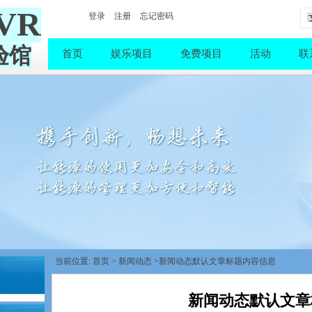
VR
登录
注册
忘记密码
验馆
首页
娱乐项目
免费项目
活动
联
当前位置:
首页
>
新闻动态
>新闻动态默认文章标题内容信息
新闻动态默认文章