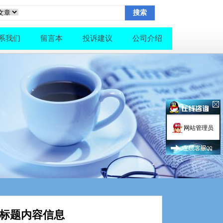
系我们
留言本
投诉建议
公司介绍
网站管理员
标题内容信息