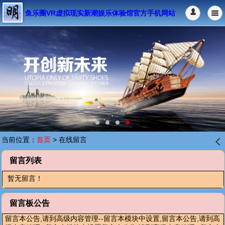
󰄭
鱼乐圈VR虚拟现实新潮娱乐体验馆官方手机网站
当前位置：
首页
> 在线留言
󰊒
留言列表
暂无留言！
留言板公告
留言本公告,请到高级内容管理--留言本模块中设置,留言本公告,请到高